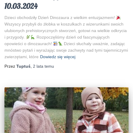
10.03.2024
Dzieci obchodziły Dzień Dinozaura z wielkim entuzjazmem!
Wszyscy przybyli do żłobka w koszulkach z wizerunkami swoich
ulubionych prehistorycznych stworzeń, gotowi na wielkie odkrycia
i przygody.
Rozpoczęliśmy dzień od fascynujących
opowieści o dinozaurach!
Dzieci słuchały uważnie, zadając
mnóstwo pytań i wyrażając swoje zachwyty nad tymi tajemniczymi
zwierzętami, które
Dowiedz się więcej
Przez
Tuptuś
,
2 lata
temu