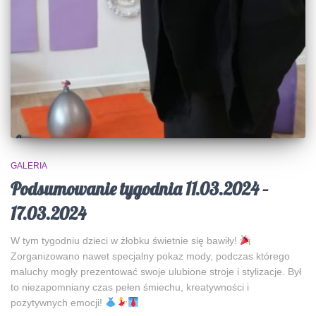
GALERIA
Podsumowanie tygodnia 11.03.2024 –
17.03.2024
W tym tygodniu dzieci w żłobku świetnie się bawiły!
Zorganizowano nawet specjalny pokaz mody, podczas którego
maluchy mogły prezentować swoje ulubione stroje i stylizacje. Był
to niezapomniany czas pełen śmiechu, kreatywności i
pozytywnych emocji!