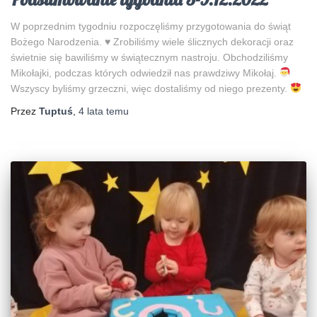
W poprzednim tygodniu rozpoczęliśmy przygotowania do świąt
Bożego Narodzenia.
♥️
Zrobiliśmy wiele ślicznych dekoracji oraz
świetnie się bawiliśmy w świątecznym nastroju. Obchodziliśmy
Mikołajki, podczas których odwiedził nas prawdziwy Mikołaj.
Wszyscy byliśmy grzeczni, więc dostaliśmy od niego prezenty.
Przez
Tuptuś
,
4 lata
temu