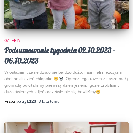
GALERIA
Podsumowanie tygodnia 02.10.2023 –
06.10.2023
W ostatnim czasie działo się bardzo dużo, nasi mali mężczyźni
obchodzili dzień chłopaka
. Oprócz tego razem z naszą małą
gromadą powitaliśmy pierwszy dzień jesieni, gdzie zrobiliśmy
dużo świetnych zdjęć oraz świetnię się bawiliśmy
.
Przez
patryk123
,
3 lata
temu