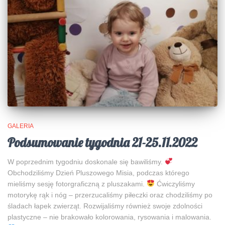
GALERIA
Podsumowanie tygodnia 21-25.11.2022
W poprzednim tygodniu doskonale się bawiliśmy.
Obchodziliśmy Dzień Pluszowego Misia, podczas którego
mieliśmy sesję fotorgraficzną z pluszakami.
Ćwiczyliśmy
motorykę rąk i nóg – przerzucaliśmy piłeczki oraz chodziliśmy po
śladach łapek zwierząt. Rozwijaliśmy również swoje zdolności
plastyczne – nie brakowało kolorowania, rysowania i malowania.