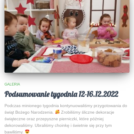
GALERIA
Podsumowanie tygodnia 12-16.12.2022
Podczas minionego tygodnia kontynuowaliśmy przygotowania do
świąt Bożego Narodzenia.
Zrobiliśmy śliczne dekoracje
świąteczne oraz przepyszne pierniczki, które później
dekorowaliśmy. Ubraliśmy choinkę i świetnie się przy tym
bawiliśmy.