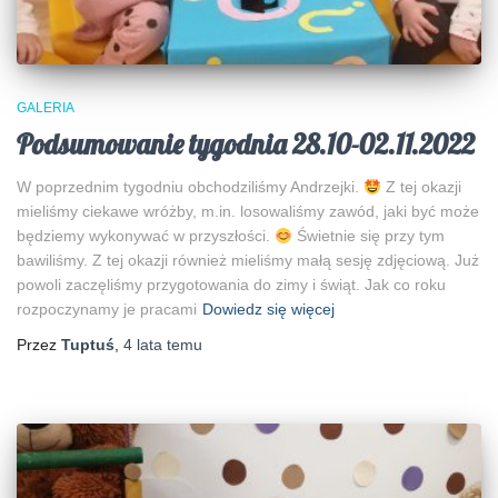
GALERIA
Podsumowanie tygodnia 28.10-02.11.2022
W poprzednim tygodniu obchodziliśmy Andrzejki.
Z tej okazji
mieliśmy ciekawe wróżby, m.in. losowaliśmy zawód, jaki być może
będziemy wykonywać w przyszłości.
Świetnie się przy tym
bawiliśmy. Z tej okazji również mieliśmy małą sesję zdjęciową. Już
powoli zaczęliśmy przygotowania do zimy i świąt. Jak co roku
rozpoczynamy je pracami
Dowiedz się więcej
Przez
Tuptuś
,
4 lata
temu