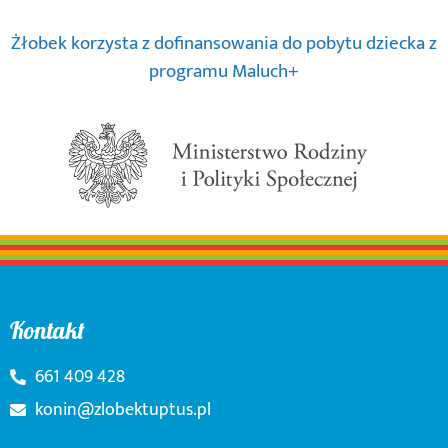
Żłobek korzysta z dofinansowania do pobytu dziecka z
programu Maluch+
Kontakt
661 409 428
konin@zlobektuptus.pl