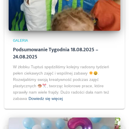
GALERIA
Podsumowanie Tygodnia 18.08.2025 –
24.08.2025
W żłobku Tuptuś spędziliśmy kolejny radosny tydzień
pełen ciekawych zajęć i wspólnej zabawy
.
Rozwijaliśmy swoją kreatywność podczas zajęć
plastycznych
, tworząc kolorowe prace, które
sprawiły nam wiele frajdy. Dużo radości dała nam też
zabawa
Dowiedz się więcej