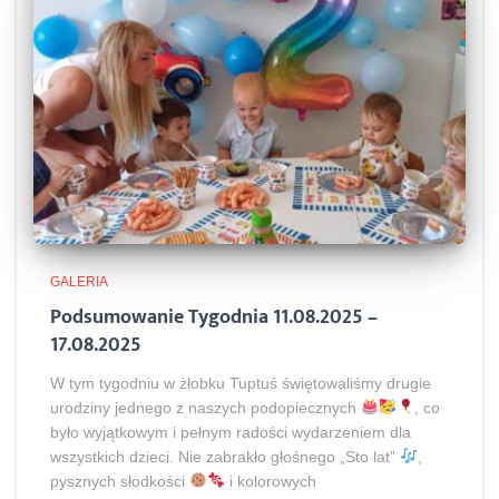
GALERIA
Podsumowanie Tygodnia 11.08.2025 –
17.08.2025
W tym tygodniu w żłobku Tuptuś świętowaliśmy drugie
urodziny jednego z naszych podopiecznych
, co
było wyjątkowym i pełnym radości wydarzeniem dla
wszystkich dzieci. Nie zabrakło głośnego „Sto lat”
,
pysznych słodkości
i kolorowych