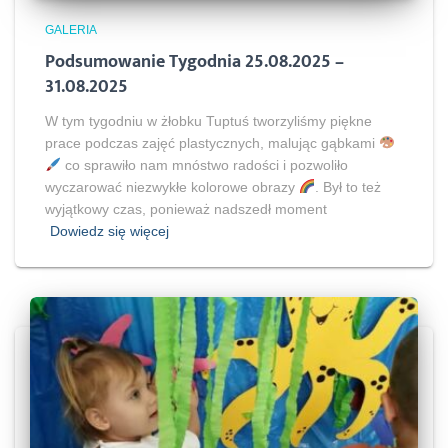
GALERIA
Podsumowanie Tygodnia 25.08.2025 –
31.08.2025
W tym tygodniu w żłobku Tuptuś tworzyliśmy piękne
prace podczas zajęć plastycznych, malując gąbkami
co sprawiło nam mnóstwo radości i pozwoliło
wyczarować niezwykłe kolorowe obrazy
. Był to też
wyjątkowy czas, ponieważ nadszedł moment
Dowiedz się więcej