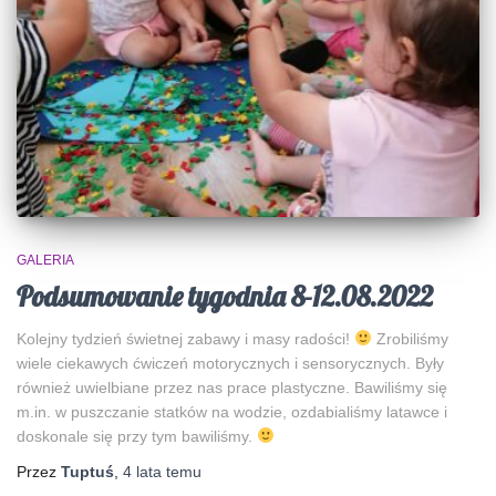
GALERIA
Podsumowanie tygodnia 8-12.08.2022
Kolejny tydzień świetnej zabawy i masy radości!
Zrobiliśmy
wiele ciekawych ćwiczeń motorycznych i sensorycznych. Były
również uwielbiane przez nas prace plastyczne. Bawiliśmy się
m.in. w puszczanie statków na wodzie, ozdabialiśmy latawce i
doskonale się przy tym bawiliśmy.
Przez
Tuptuś
,
4 lata
temu