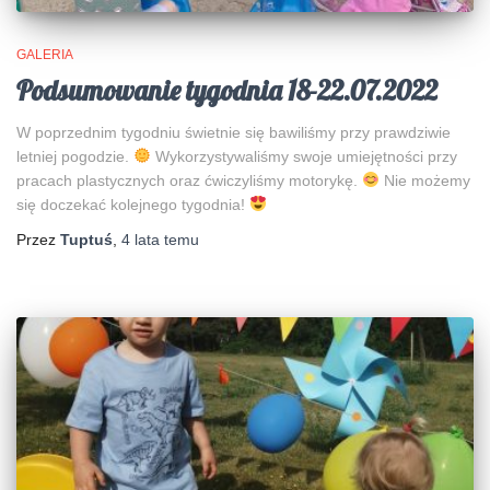
GALERIA
Podsumowanie tygodnia 18-22.07.2022
W poprzednim tygodniu świetnie się bawiliśmy przy prawdziwie
letniej pogodzie.
Wykorzystywaliśmy swoje umiejętności przy
pracach plastycznych oraz ćwiczyliśmy motorykę.
Nie możemy
się doczekać kolejnego tygodnia!
Przez
Tuptuś
,
4 lata
temu