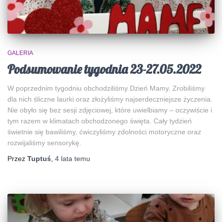
GALERIA
Podsumowanie tygodnia 23-27.05.2022
W poprzednim tygodniu obchodziliśmy Dzień Mamy. Zrobiliśmy
dla nich śliczne laurki oraz złożyliśmy najserdeczniejsze życzenia.
Nie obyło się bez sesji zdjęciowej, które uwielbiamy – oczywiście i
tym razem w klimatach obchodzonego święta. Cały tydzień
świetnie się bawiliśmy, ćwiczyliśmy zdolności motoryczne oraz
rozwijaliśmy sensorykę.
Przez
Tuptuś
,
4 lata
temu