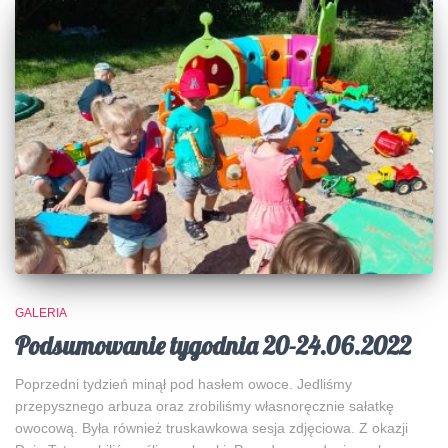
GALERIA
Podsumowanie tygodnia 20-24.06.2022
Poprzedni tydzień minął pod hasłem owoce. Jedliśmy
przepysznego arbuza oraz zrobiliśmy własnoręcznie sałatkę
owocową. Była również truskawkowa sesja zdjęciowa. Z okazji