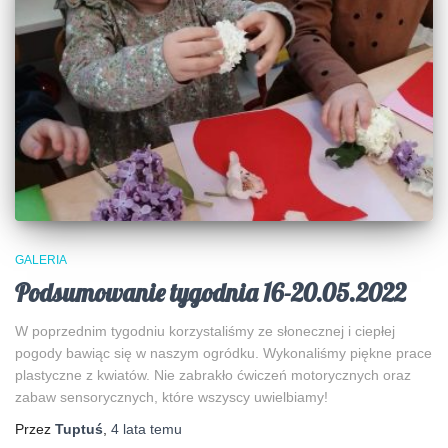
GALERIA
Podsumowanie tygodnia 16-20.05.2022
W poprzednim tygodniu korzystaliśmy ze słonecznej i ciepłej
pogody bawiąc się w naszym ogródku. Wykonaliśmy piękne prace
plastyczne z kwiatów. Nie zabrakło ćwiczeń motorycznych oraz
zabaw sensorycznych, które wszyscy uwielbiamy!
Przez
Tuptuś
,
4 lata
temu