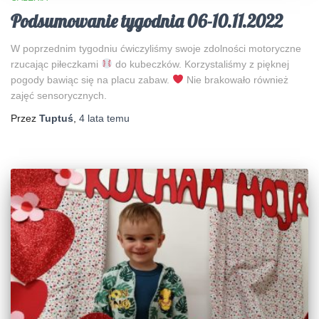
Podsumowanie tygodnia 06-10.11.2022
W poprzednim tygodniu ćwiczyliśmy swoje zdolności motoryczne
rzucając piłeczkami
do kubeczków. Korzystaliśmy z pięknej
pogody bawiąc się na placu zabaw.
Nie brakowało również
zajęć sensorycznych.
Przez
Tuptuś
,
4 lata
temu