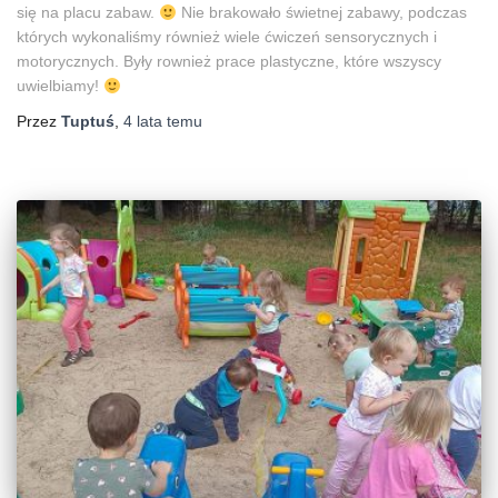
się na placu zabaw.
Nie brakowało świetnej zabawy, podczas
których wykonaliśmy również wiele ćwiczeń sensorycznych i
motorycznych. Były rownież prace plastyczne, które wszyscy
uwielbiamy!
Przez
Tuptuś
,
4 lata
temu