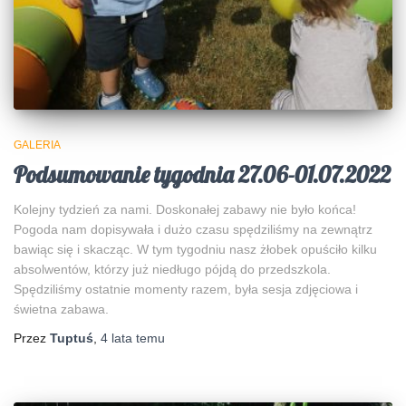
GALERIA
Podsumowanie tygodnia 27.06-01.07.2022
Kolejny tydzień za nami. Doskonałej zabawy nie było końca!
Pogoda nam dopisywała i dużo czasu spędziliśmy na zewnątrz
bawiąc się i skacząc. W tym tygodniu nasz żłobek opuściło kilku
absolwentów, którzy już niedługo pójdą do przedszkola.
Spędziliśmy ostatnie momenty razem, była sesja zdjęciowa i
świetna zabawa.
Przez
Tuptuś
,
4 lata
temu