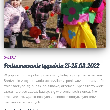
GALERIA
Podsumowanie tygodnia 21-25.03.2022
W poprzednim tygodniu powitaliśmy kolejną porę roku – wiosnę.
Bardzo się z tego powodu ucieszyliśmy, ponieważ to oznacza, że
świat zaczyna się budzić po zimowej drzemce. Spędziliśmy wiele
czasu na placu zabaw bawiąc się w promieniach słońca. Nie
brakowało rozwijania naszych zdolności motorycznych oraz
ćwiczeń sensorycznych.
Przez
Tuptuś
,
4 lata
temu