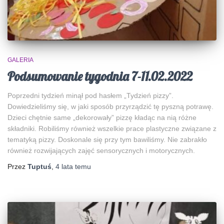
GALERIA
Podsumowanie tygodnia 7-11.02.2022
Poprzedni tydzień minął pod hasłem „Tydzień pizzy”.
Dowiedzieliśmy się, w jaki sposób przyrządzić tę pyszną potrawę.
Dzieci chętnie same „dekorowały” pizzę kładąc na nią różne
składniki. Robiliśmy również wszelkie prace plastyczne związane z
tematyką pizzy. Doskonale się przy tym bawiliśmy. Nie zabrakło
również rozwijających zajęć sensorycznych i motorycznych.
Przez
Tuptuś
,
4 lata
temu