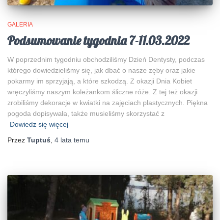
GALERIA
Podsumowanie tygodnia 7-11.03.2022
W poprzednim tygodniu obchodziliśmy Dzień Dentysty, podczas
którego dowiedzieliśmy się, jak dbać o nasze zęby oraz jakie
pokarmy im sprzyjają, a które szkodzą. Z okazji Dnia Kobiet
wręczyliśmy naszym koleżankom śliczne róże. Z tej też okazji
zrobiliśmy dekoracje w kwiatki na zajęciach plastycznych. Piękna
pogoda dopisywała, także musieliśmy skorzystać z
Dowiedz się więcej
Przez
Tuptuś
,
4 lata
temu