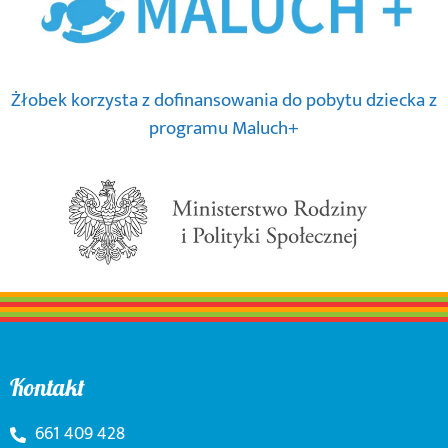
Żłobek korzysta z dofinansowania do pobytu dziecka z
programu Maluch+
Kontakt
661 409 428