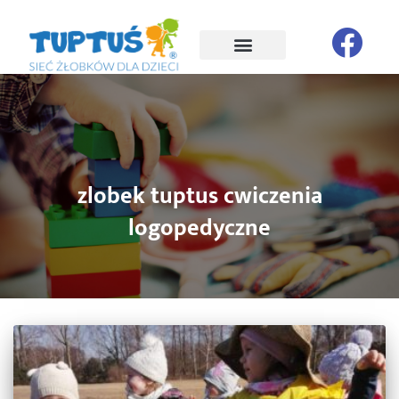
zlobek tuptus cwiczenia
logopedyczne