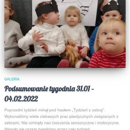
GALERIA
Podsumowanie tygodnia 31.01 –
04.02.2022
Poprzedni tydzień minął pod hasłem „Tydzień z zebrą”.
Wykonaliśmy wiele ciekawych prac plastycznych związanych z
zebrami. Nie ominęły nas ćwiczenia sensoryczne i motoryczne.
Wesoło się razem bawiliśmy przez cały tydzień.