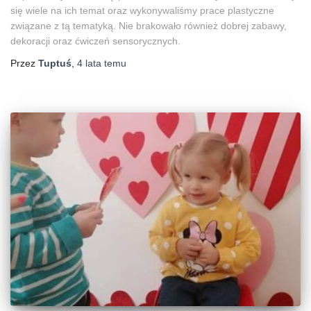
się wiele na ich temat oraz wykonywaliśmy prace plastyczne
związane z tą tematyką. Nie brakowało również dobrej zabawy,
dekoracji oraz ćwiczeń sensorycznych.
Przez
Tuptuś
,
4 lata
temu