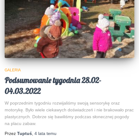
GALERIA
Podsumowanie tygodnia 28.02-
04.03.2022
W poprzednim tygodniu rozwijaliśmy swoją sensorykę oraz
motorykę. Było wiele ciekawych doświadczeń i nie brakowało prac
plastycznych. Dobrze się bawiliśmy podczas słonecznej pogody
na placu zabaw.
Przez
Tuptuś
,
4 lata
temu