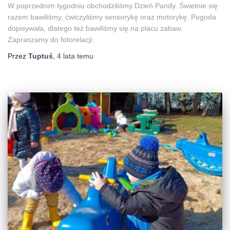
W poprzednim tygodniu obchodziliśmy Dzień Pandy. Świetnie się
razem bawiliśmy, ćwiczyliśmy sensorykę oraz motorykę. Pogoda
dopisywała, dlatego też bawiliśmy się na placu zabaw.
Zapraszamy do fotorelacji:
Przez
Tuptuś
,
4 lata
temu