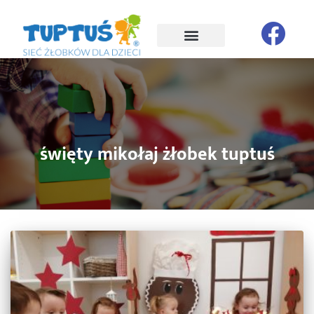
święty mikołaj żłobek tuptuś