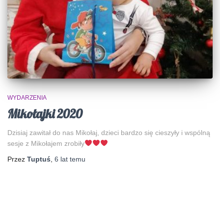
WYDARZENIA
Mikołajki 2020
Dzisiaj zawitał do nas Mikołaj, dzieci bardzo się cieszyły i wspólną
sesje z Mikołajem zrobiły
Przez
Tuptuś
,
6 lat
temu