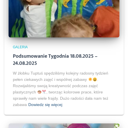
GALERIA
Podsumowanie Tygodnia 18.08.2025 –
24.08.2025
W żłobku Tuptuś spędziliśmy kolejny radosny tydzień
pełen ciekawych zajęć i wspólnej zabawy
.
Rozwijaliśmy swoją kreatywność podczas zajęć
plastycznych
, tworząc kolorowe prace, które
sprawiły nam wiele frajdy. Dużo radości dała nam też
zabawa
Dowiedz się więcej