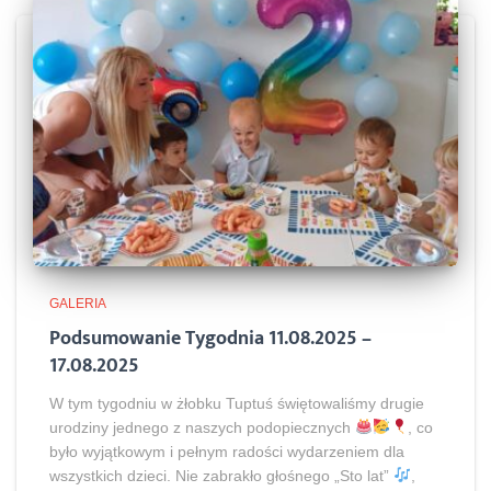
GALERIA
Podsumowanie Tygodnia 11.08.2025 –
17.08.2025
W tym tygodniu w żłobku Tuptuś świętowaliśmy drugie
urodziny jednego z naszych podopiecznych
, co
było wyjątkowym i pełnym radości wydarzeniem dla
wszystkich dzieci. Nie zabrakło głośnego „Sto lat”
,