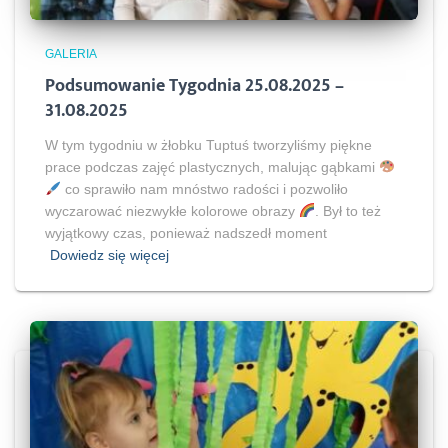
GALERIA
Podsumowanie Tygodnia 25.08.2025 –
31.08.2025
W tym tygodniu w żłobku Tuptuś tworzyliśmy piękne
prace podczas zajęć plastycznych, malując gąbkami
co sprawiło nam mnóstwo radości i pozwoliło
wyczarować niezwykłe kolorowe obrazy
. Był to też
wyjątkowy czas, ponieważ nadszedł moment
Dowiedz się więcej