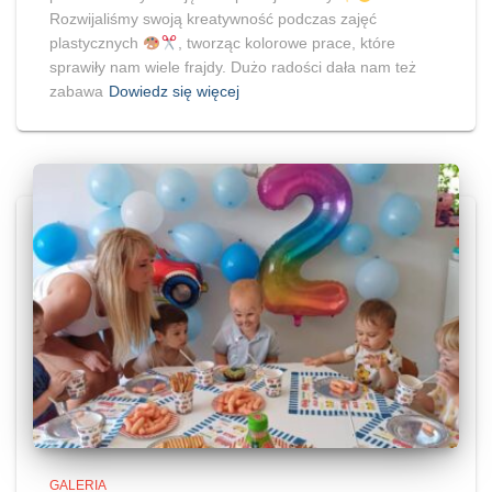
Rozwijaliśmy swoją kreatywność podczas zajęć
plastycznych
, tworząc kolorowe prace, które
sprawiły nam wiele frajdy. Dużo radości dała nam też
zabawa
Dowiedz się więcej
GALERIA