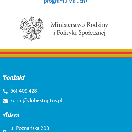
programu Maluch+
Kontakt
661 409 428
konin@zlobektuptus.pl
Adres
ul. Poznańska 208