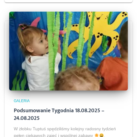
GALERIA
Podsumowanie Tygodnia 18.08.2025 –
24.08.2025
W żłobku Tuptuś spędziliśmy kolejny radosny tydzień
pełen ciekawych zajęć i wspólnej zabawy
.