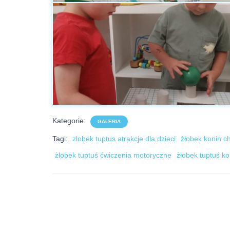
Kategorie:
GALERIA
Tagi:
zlobek tuptus atrakcje dla dzieci
żłobek konin c
żłobek tuptuś ćwiczenia motoryczne
żłobek tuptuś ko