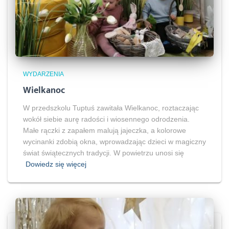
WYDARZENIA
Wielkanoc
W przedszkolu Tuptuś zawitała Wielkanoc, roztaczając
wokół siebie aurę radości i wiosennego odrodzenia.
Małe rączki z zapałem malują jajeczka, a kolorowe
wycinanki zdobią okna, wprowadzając dzieci w magiczny
świat świątecznych tradycji. W powietrzu unosi się
Dowiedz się więcej