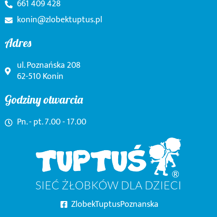
661 409 428
konin@zlobektuptus.pl
Adres
ul. Poznańska 208
62-510 Konin
Godziny otwarcia
Pn. - pt. 7.00 - 17.00
ZlobekTuptusPoznanska