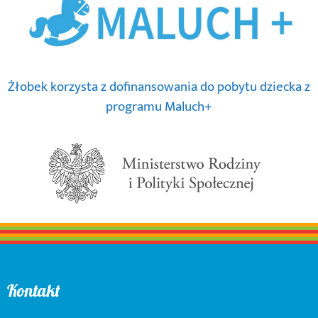
Żłobek korzysta z dofinansowania do pobytu dziecka z
programu Maluch+
Kontakt