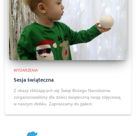
WYDARZENIA
Sesja świąteczna
Z okazji zbliżających się Świąt Bożego Narodzenia
zorganizowaliśmy dla dzieci świąteczną sesję zdjęciową
w naszym żłobku. Zapraszamy do galerii: